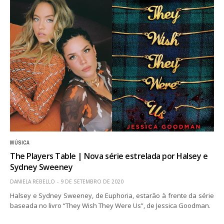
MÚSICA
The Players Table | Nova série estrelada por Halsey e
Sydney Sweeney
DANIELA REBELLO
9 DE SETEMBRO DE 2020
Halsey e Sydney Sweeney, de Euphoria, estarão à frente da série
baseada no livro “They Wish They Were Us”, de Jessica Goodman.