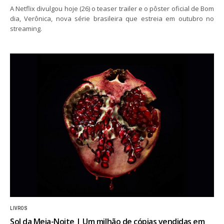
A Netflix divulgou hoje (26) o teaser trailer e o pôster oficial de Bom
dia, Verônica, nova série brasileira que estreia em outubro no
streaming.
LIVROS
Sol da Meia-Noite | Um milhão de cópias vendidas em