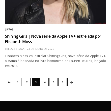
LIVROS
Shining Girls | Nova série da Apple TV+ estrelada por
Elisabeth Moss
BELLYZE BRAGA
23 DE JULHO DE 2020
Elisabeth Moss vai estrelar Shining Girls, nova série da Apple TV+.
A trama é baseada no livro homônimo de Lauren Beukes, lançado
em 2013.
←
→
1
2
3
4
5
6