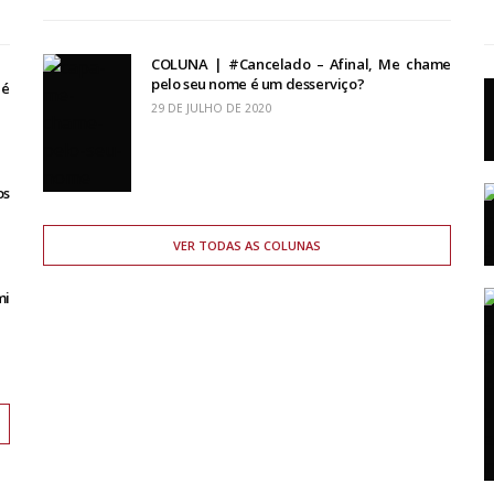
COLUNA | #Cancelado – Afinal, Me chame
pelo seu nome é um desserviço?
 é
29 DE JULHO DE 2020
os
VER TODAS AS COLUNAS
mi