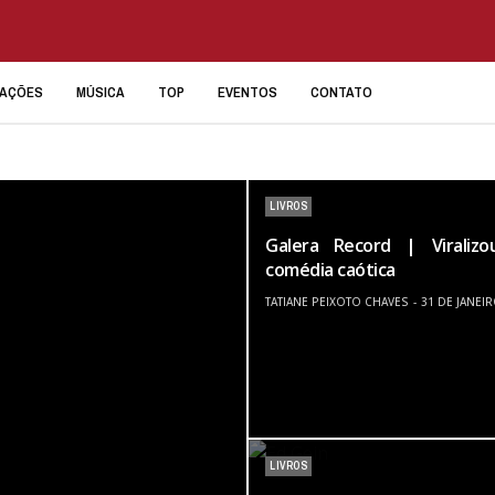
IAÇÕES
MÚSICA
TOP
EVENTOS
CONTATO
LIVROS
Galera Record | Viraliz
comédia caótica
TATIANE PEIXOTO CHAVES
31 DE JANEI
LIVROS