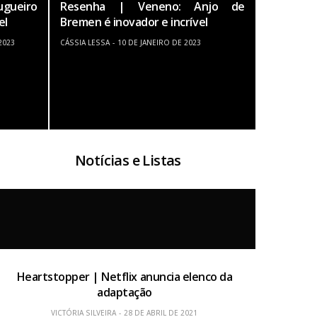
ugueiro
Resenha | Veneno: Anjo de
el
Bremen é inovador e incrível
2023
CÁSSIA LESSA
10 DE JANEIRO DE 2023
Notícias e Listas
Heartstopper | Netflix anuncia elenco da
adaptação
VICTÓRIA SILVEIRA
28 DE ABRIL DE 2021