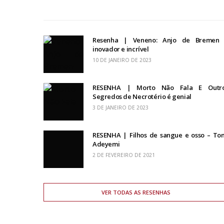
Resenha | Veneno: Anjo de Bremen
inovador e incrível
10 DE JANEIRO DE 2023
RESENHA | Morto Não Fala E Outr
Segredos de Necrotério é genial
3 DE JANEIRO DE 2023
RESENHA | Filhos de sangue e osso – To
Adeyemi
2 DE FEVEREIRO DE 2021
VER TODAS AS RESENHAS