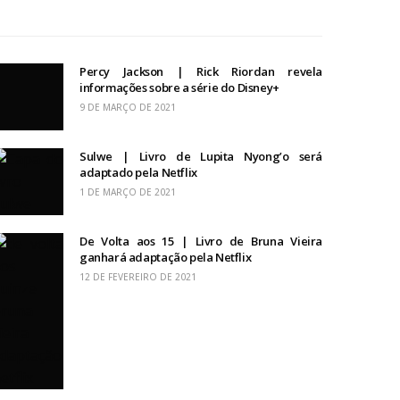
Percy Jackson | Rick Riordan revela
informações sobre a série do Disney+
9 DE MARÇO DE 2021
Sulwe | Livro de Lupita Nyong’o será
adaptado pela Netflix
1 DE MARÇO DE 2021
De Volta aos 15 | Livro de Bruna Vieira
ganhará adaptação pela Netflix
12 DE FEVEREIRO DE 2021