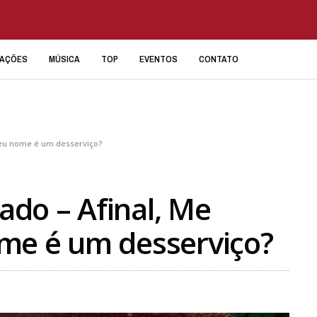
IAÇÕES
MÚSICA
TOP
EVENTOS
CONTATO
seu nome é um desserviço?
do – Afinal, Me
me é um desserviço?