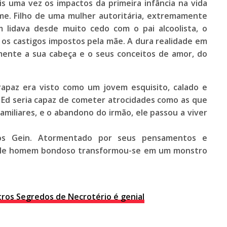
is uma vez os impactos da primeira infância na vida
me. Filho de uma mulher autoritária, extremamente
m lidava desde muito cedo com o pai alcoolista, o
 os castigos impostos pela mãe. A dura realidade em
mente a sua cabeça e o seus conceitos de amor, do
 rapaz era visto como um jovem esquisito, calado e
 Ed seria capaz de cometer atrocidades como as que
miliares, e o abandono do irmão, ele passou a viver
dos Gein. Atormentado por seus pensamentos e
uele homem bondoso transformou-se em um monstro
ros Segredos de Necrotério é genial