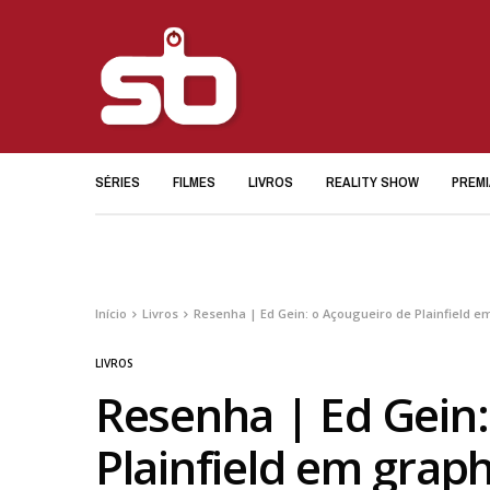
SÉRIES
FILMES
LIVROS
REALITY SHOW
PREM
Início
Livros
Resenha | Ed Gein: o Açougueiro de Plainfield e
LIVROS
Resenha | Ed Gein:
Plainfield em graph