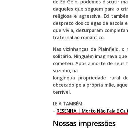
de
Ed Gein
, podemos discutir ma
daqueles que seguem para o cri
religiosa e agressiva, Ed també
desprezo dos colegas de escola e
que vivia, deturparam completa
fraternal ao romântico.
Nas vizinhanças de Plainfield, o
solitário. Ninguém imaginava que
cometeu. Após a morte de seus fa
sozinho, na
longínqua propriedade rural 
obcecado pela própria mãe, aq
terrível.
LEIA TAMBÉM:
–
RESENHA | Morto Não Fala E Out
Nossas impressões