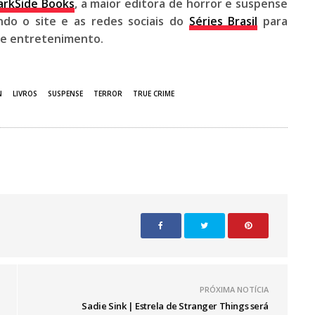
arkSide Books
, a maior editora de horror e suspense
do o site e as redes sociais do
Séries Brasil
para
 e entretenimento.
N
LIVROS
SUSPENSE
TERROR
TRUE CRIME
PRÓXIMA NOTÍCIA
Sadie Sink | Estrela de Stranger Things será