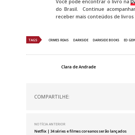
Você pode encontrar o livro na
D
do Brasil. Continue acompanhan
receber mais conteúdos de livros
TAGS
CRIMES REAIS
DARKSIDE
DARKSIDE BOOKS
ED GEI
Clara de Andrade
COMPARTILHE:
NOTÍCIA ANTERIOR
Netflix | 34 séries e filmes coreanos serão lançados