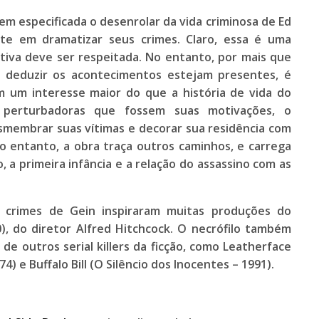
 especificada o desenrolar da vida criminosa de
Ed
ste em dramatizar seus crimes. Claro, essa é uma
tiva deve ser respeitada. No entanto, por mais que
a deduzir os acontecimentos estejam presentes, é
m um interesse maior do que a história de vida do
is perturbadoras que fossem suas motivações, o
smembrar suas vítimas e decorar sua residência com
 entanto, a obra traça outros caminhos, e carrega
 a primeira infância e a relação do assassino com as
 crimes de Gein inspiraram muitas produções do
)
, do diretor Alfred Hitchcock. O necrófilo também
de outros serial killers da ficção, como
Leatherface
974) e
Buffalo Bill
(O Silêncio dos Inocentes – 1991).