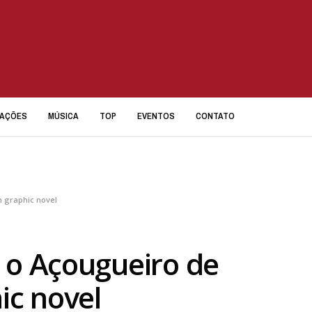
IAÇÕES
MÚSICA
TOP
EVENTOS
CONTATO
m graphic novel
 o Açougueiro de
ic novel