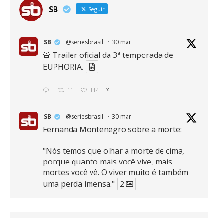
SB
Seguir
SB
@seriesbrasil
·
30 mar
🚨 Trailer oficial da 3ª temporada de
EUPHORIA.
11
114
X
SB
@seriesbrasil
·
30 mar
Fernanda Montenegro sobre a morte:
"Nós temos que olhar a morte de cima,
porque quanto mais você vive, mais
mortes você vê. O viver muito é também
uma perda imensa."
2
41
768
X