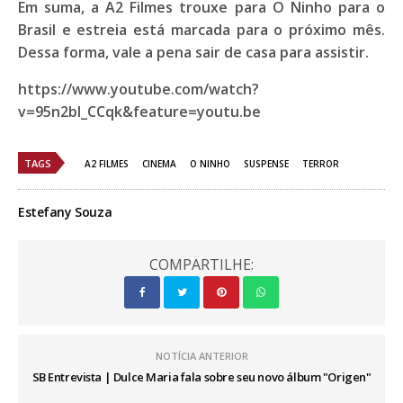
Em suma, a
A2 Filmes
trouxe para
O Ninho
para o
Brasil e estreia está marcada para o próximo mês.
Dessa forma, vale a pena sair de casa para assistir.
https://www.youtube.com/watch?
v=95n2bI_CCqk&feature=youtu.be
TAGS
A2 FILMES
CINEMA
O NINHO
SUSPENSE
TERROR
Estefany Souza
COMPARTILHE:
NOTÍCIA ANTERIOR
SB Entrevista | Dulce Maria fala sobre seu novo álbum "Origen"