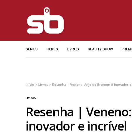
SÉRIES
FILMES
LIVROS
REALITY SHOW
PREM
Início
Livros
Resenha | Veneno: Anjo de Bremen é inovador e 
LIVROS
Resenha | Veneno:
inovador e incrível