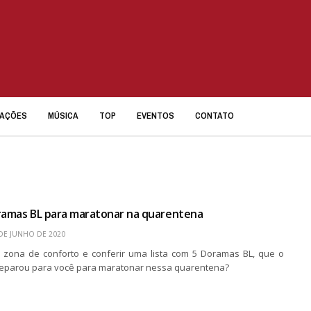
IAÇÕES
MÚSICA
TOP
EVENTOS
CONTATO
oramas BL para maratonar na quarentena
DE JUNHO DE 2020
a zona de conforto e conferir uma lista com 5 Doramas BL, que o
preparou para você para maratonar nessa quarentena?