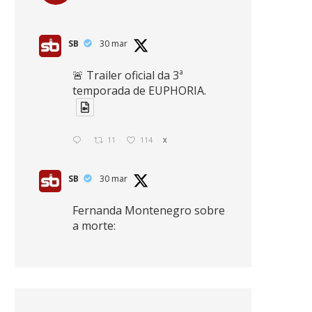
SB
30 mar
🚨 Trailer oficial da 3ª
temporada de EUPHORIA.
11
114
X
SB
30 mar
Fernanda Montenegro sobre
a morte:
"Nós temos que olhar a
morte de cima, porque
quanto mais você vive, mais
mortes você vê. O viver muito