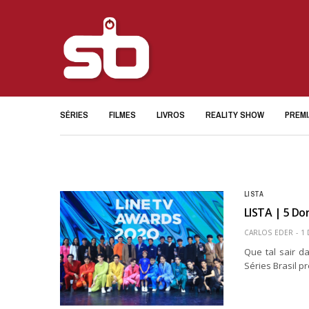
SÉRIES
FILMES
LIVROS
REALITY SHOW
PREM
LISTA
LISTA | 5 D
CARLOS EDER
1 
Que tal sair d
Séries Brasil 