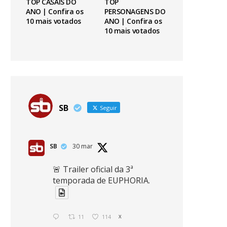
TOP CASAIS DO
TOP
ANO | Confira os
PERSONAGENS DO
10 mais votados
ANO | Confira os
10 mais votados
SB
Seguir
SB
30 mar
🚨 Trailer oficial da 3ª
temporada de EUPHORIA.
11
114
X