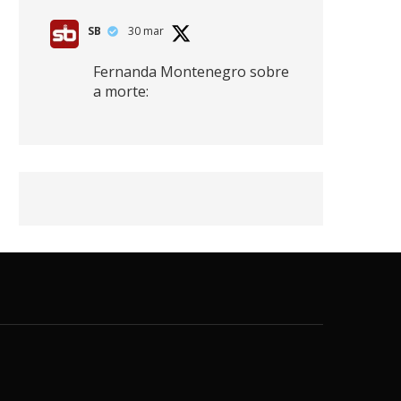
SB
30 mar
Fernanda Montenegro sobre
a morte:
"Nós temos que olhar a
morte de cima, porque
quanto mais você vive, mais
mortes você vê. O viver muito
é também uma perda
imensa."
2
41
768
X
SB
30 mar
Zendaya afirma ser Team
Edward em Crepúsculo.
2