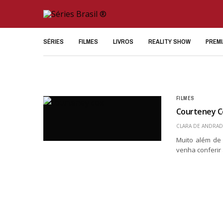
SÉRIES
FILMES
LIVROS
REALITY SHOW
PREM
FILMES
Courteney Co
CLARA DE ANDRAD
Muito além de
venha conferir