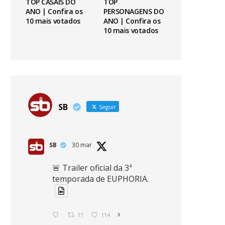
TOP CASAIS DO
TOP
ANO | Confira os
PERSONAGENS DO
10 mais votados
ANO | Confira os
10 mais votados
SB
Seguir
SB
30 mar
🚨 Trailer oficial da 3ª
temporada de EUPHORIA.
11
114
X