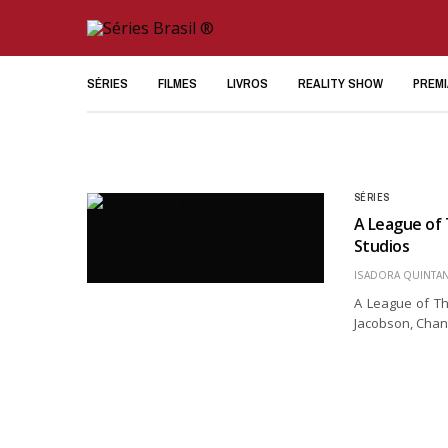
SÉRIES
FILMES
LIVROS
REALITY SHOW
PREM
SÉRIES
A League of 
Studios
ISADORA QUINTAN
A League of Th
Jacobson, Chan