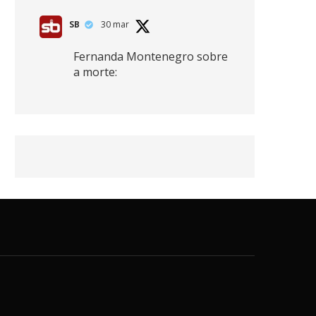
SB
30 mar
Fernanda Montenegro sobre
a morte:
"Nós temos que olhar a
morte de cima, porque
quanto mais você vive, mais
mortes você vê. O viver muito
é também uma perda
imensa."
2
41
768
X
SB
30 mar
Zendaya afirma ser Team
Edward em Crepúsculo.
2