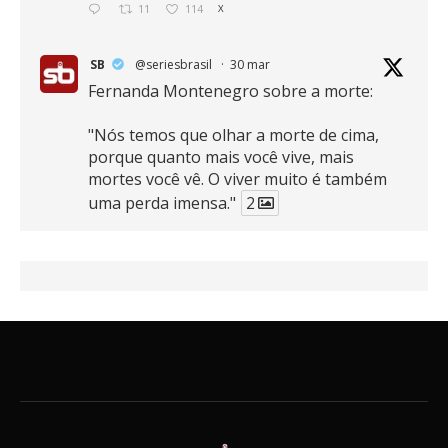
11
114
X
SB
@seriesbrasil
·
30 mar
Fernanda Montenegro sobre a morte:
"Nós temos que olhar a morte de cima,
porque quanto mais você vive, mais
mortes você vê. O viver muito é também
uma perda imensa."
2
41
768
X
SB
@seriesbrasil
·
30 mar
Zendaya afirma ser Team Edward em
Crepúsculo.
2
16
389
X