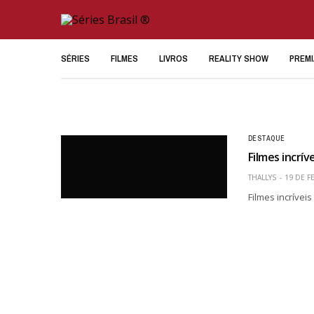
SÉRIES
FILMES
LIVROS
REALITY SHOW
PREM
DESTAQUE
Filmes incrív
THALLYS
19 DE F
Filmes incrívei