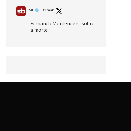
SB
30 mar
Fernanda Montenegro sobre
a morte:
"Nós temos que olhar a
morte de cima, porque
quanto mais você vive, mais
mortes você vê. O viver muito
é também uma perda
imensa."
2
41
768
X
SB
30 mar
Zendaya afirma ser Team
Edward em Crepúsculo.
2