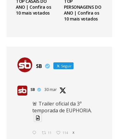
TOP CASAIS DO
TOP
ANO | Confira os
PERSONAGENS DO
10 mais votados
ANO | Confira os
10 mais votados
SB
Seguir
SB
30 mar
🚨 Trailer oficial da 3ª
temporada de EUPHORIA.
11
114
X