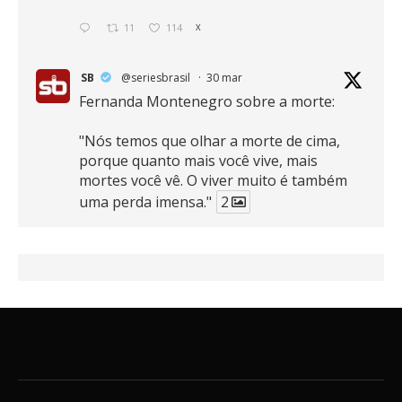
11
114
X
SB
@seriesbrasil
·
30 mar
Fernanda Montenegro sobre a morte:
"Nós temos que olhar a morte de cima,
porque quanto mais você vive, mais
mortes você vê. O viver muito é também
uma perda imensa."
2
41
768
X
SB
@seriesbrasil
·
30 mar
Zendaya afirma ser Team Edward em
Crepúsculo.
2
16
389
X