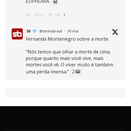
EUPHORIA.
11
114
X
SB
@seriesbrasil
·
30 mar
Fernanda Montenegro sobre a morte:
"Nós temos que olhar a morte de cima,
porque quanto mais você vive, mais
mortes você vê. O viver muito é também
uma perda imensa."
2
41
768
X
SB
@seriesbrasil
·
30 mar
Zendaya afirma ser Team Edward em
Crepúsculo.
2
16
389
X