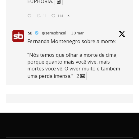
EUPHORIA.
11
114
X
SB
@seriesbrasil
·
30 mar
Fernanda Montenegro sobre a morte:
"Nós temos que olhar a morte de cima,
porque quanto mais você vive, mais
mortes você vê. O viver muito é também
uma perda imensa."
2
41
768
X
SB
@seriesbrasil
·
30 mar
Zendaya afirma ser Team Edward em
Crepúsculo.
2
16
389
X