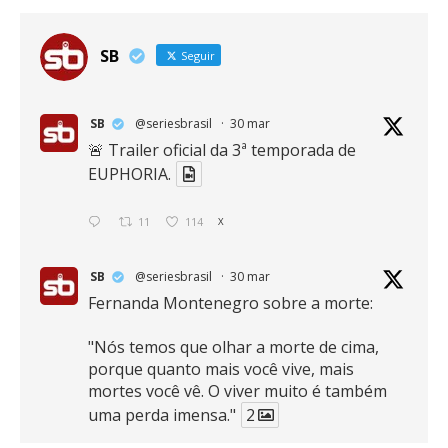
SB
Seguir
SB
@seriesbrasil
·
30 mar
🚨 Trailer oficial da 3ª temporada de
EUPHORIA.
11
114
X
SB
@seriesbrasil
·
30 mar
Fernanda Montenegro sobre a morte:
"Nós temos que olhar a morte de cima,
porque quanto mais você vive, mais
mortes você vê. O viver muito é também
uma perda imensa."
2