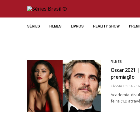
SÉRIES
FILMES
LIVROS
REALITY SHOW
PREM
FILMES
Oscar 2021 |
premiação
CÁSSIA LESSA
16
Academia divu
feira (12) atrav