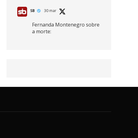
SB
30 mar
Fernanda Montenegro sobre
a morte:
"Nós temos que olhar a
morte de cima, porque
quanto mais você vive, mais
mortes você vê. O viver muito
é também uma perda
imensa."
2
41
768
X
SB
30 mar
Zendaya afirma ser Team
Edward em Crepúsculo.
2