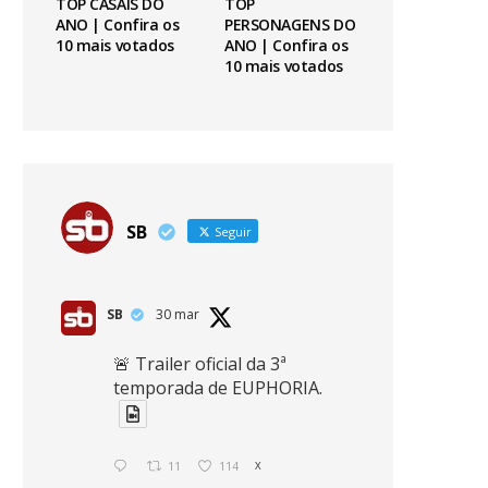
TOP CASAIS DO
TOP
ANO | Confira os
PERSONAGENS DO
10 mais votados
ANO | Confira os
10 mais votados
SB
Seguir
SB
30 mar
🚨 Trailer oficial da 3ª
temporada de EUPHORIA.
11
114
X