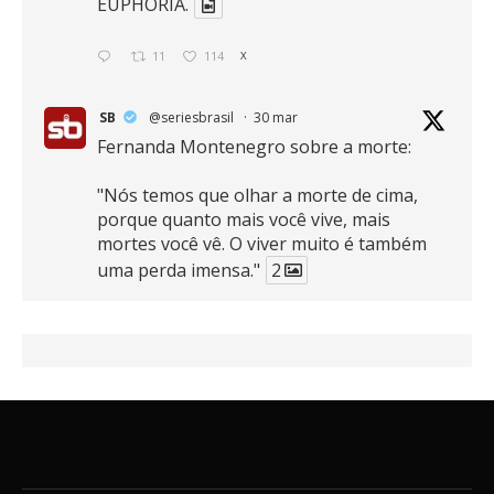
EUPHORIA.
11
114
X
SB
@seriesbrasil
·
30 mar
Fernanda Montenegro sobre a morte:
"Nós temos que olhar a morte de cima,
porque quanto mais você vive, mais
mortes você vê. O viver muito é também
uma perda imensa."
2
41
768
X
SB
@seriesbrasil
·
30 mar
Zendaya afirma ser Team Edward em
Crepúsculo.
2
16
389
X