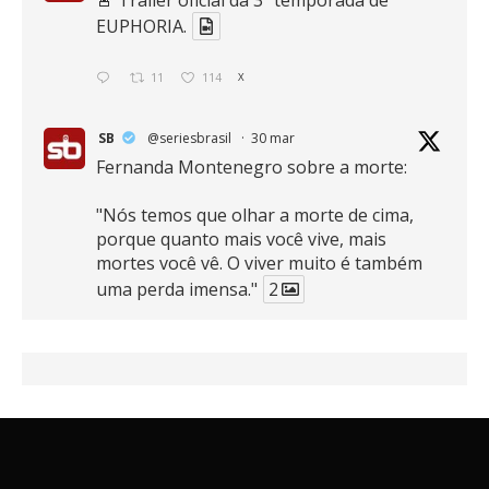
EUPHORIA.
11
114
X
SB
@seriesbrasil
·
30 mar
Fernanda Montenegro sobre a morte:
"Nós temos que olhar a morte de cima,
porque quanto mais você vive, mais
mortes você vê. O viver muito é também
uma perda imensa."
2
41
768
X
SB
@seriesbrasil
·
30 mar
Zendaya afirma ser Team Edward em
Crepúsculo.
2