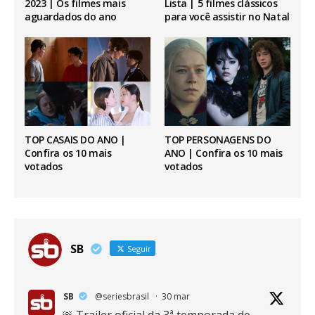
2023 | Os filmes mais
Lista | 5 filmes clássicos
aguardados do ano
para você assistir no Natal
TOP CASAIS DO ANO |
TOP PERSONAGENS DO
Confira os 10 mais
ANO | Confira os 10 mais
votados
votados
SB
Seguir
SB
@seriesbrasil
·
30 mar
🚨 Trailer oficial da 3ª temporada de