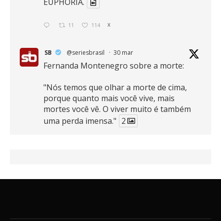
EUPHORIA.
11
114
X
SB
@seriesbrasil
·
30 mar
Fernanda Montenegro sobre a morte:
"Nós temos que olhar a morte de cima,
porque quanto mais você vive, mais
mortes você vê. O viver muito é também
uma perda imensa."
2
41
768
X
SB
@seriesbrasil
·
30 mar
Zendaya afirma ser Team Edward em
Crepúsculo.
2
16
389
X