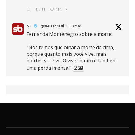
11
114
X
SB
@seriesbrasil
·
30 mar
Fernanda Montenegro sobre a morte:
"Nós temos que olhar a morte de cima,
porque quanto mais você vive, mais
mortes você vê. O viver muito é também
uma perda imensa."
2
41
768
X
SB
@seriesbrasil
·
30 mar
Zendaya afirma ser Team Edward em
Crepúsculo.
2
16
389
X