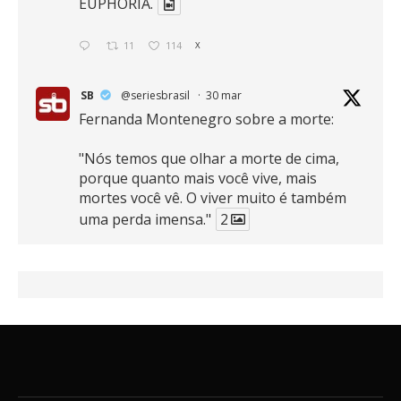
EUPHORIA.
11
114
X
SB
@seriesbrasil
·
30 mar
Fernanda Montenegro sobre a morte:
"Nós temos que olhar a morte de cima,
porque quanto mais você vive, mais
mortes você vê. O viver muito é também
uma perda imensa."
2
41
768
X
SB
@seriesbrasil
·
30 mar
Zendaya afirma ser Team Edward em
Crepúsculo.
2
16
389
X