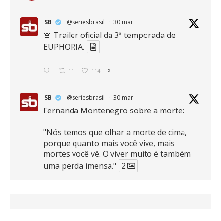
SB
@seriesbrasil
·
30 mar
🚨 Trailer oficial da 3ª temporada de
EUPHORIA.
11
114
X
SB
@seriesbrasil
·
30 mar
Fernanda Montenegro sobre a morte:
"Nós temos que olhar a morte de cima,
porque quanto mais você vive, mais
mortes você vê. O viver muito é também
uma perda imensa."
2
41
768
X
SB
@seriesbrasil
·
30 mar