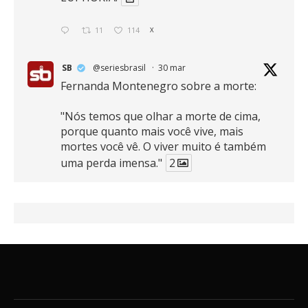
11
114
X
SB
@seriesbrasil
·
30 mar
Fernanda Montenegro sobre a morte:
"Nós temos que olhar a morte de cima,
porque quanto mais você vive, mais
mortes você vê. O viver muito é também
uma perda imensa."
2
41
768
X
SB
@seriesbrasil
·
30 mar
Zendaya afirma ser Team Edward em
Crepúsculo.
2
16
389
X