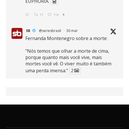
EUPHORIA.
11
114
X
SB
@seriesbrasil
·
30 mar
Fernanda Montenegro sobre a morte:
"Nós temos que olhar a morte de cima,
porque quanto mais você vive, mais
mortes você vê. O viver muito é também
uma perda imensa."
2
41
768
X
SB
@seriesbrasil
·
30 mar
Zendaya afirma ser Team Edward em
Crepúsculo.
2
16
389
X