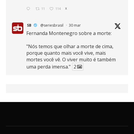
11
114
X
SB
@seriesbrasil
·
30 mar
Fernanda Montenegro sobre a morte:
"Nós temos que olhar a morte de cima,
porque quanto mais você vive, mais
mortes você vê. O viver muito é também
uma perda imensa."
2
41
768
X
SB
@seriesbrasil
·
30 mar
Zendaya afirma ser Team Edward em
Crepúsculo.
2
16
389
X