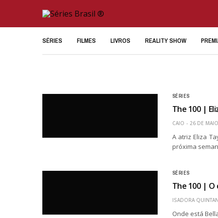
SÉRIES
FILMES
LIVROS
REALITY SHOW
PREM
SÉRIES
The 100 | El
CAIO
26 DE MAIO
A atriz Eliza T
próxima semana
SÉRIES
The 100 | O
ISADORA QUINTAN
Onde está Bell