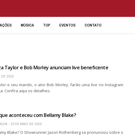
IAÇÕES
MÚSICA
TOP
EVENTOS
CONTATO
iza Taylor e Bob Morley anunciam live beneficente
 DE 2020
aylor e seu marido, o ator Bob Morley, farão uma live no Instagram
. Confira aqui os detalhes.
 que aconteceu com Bellamy Blake?
ILHA
20 DE MAIO DE 2020
amy Blake? O Showrunner Jason Rothenberg se pronunciou sobre o