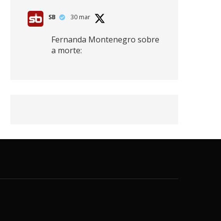
SB
30 mar
Fernanda Montenegro sobre
a morte:
"Nós temos que olhar a
morte de cima, porque
quanto mais você vive, mais
mortes você vê. O viver muito
é também uma perda
imensa."
2
41
768
X
SB
30 mar
Zendaya afirma ser Team
Edward em Crepúsculo.
2