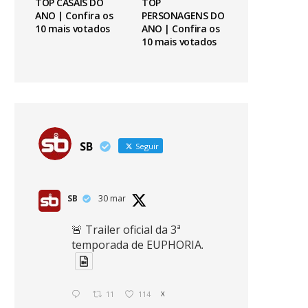
TOP CASAIS DO
TOP
ANO | Confira os
PERSONAGENS DO
10 mais votados
ANO | Confira os
10 mais votados
SB
Seguir
SB
30 mar
🚨 Trailer oficial da 3ª
temporada de EUPHORIA.
11
114
X