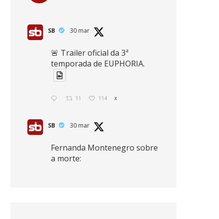
SB
30 mar
🚨 Trailer oficial da 3ª
temporada de EUPHORIA.
11
114
X
SB
30 mar
Fernanda Montenegro sobre
a morte:
"Nós temos que olhar a
morte de cima, porque
quanto mais você vive, mais
mortes você vê. O viver muito