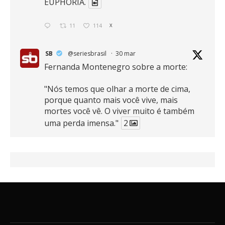
EUPHORIA.
11
114
X
SB
@seriesbrasil
·
30 mar
Fernanda Montenegro sobre a morte:
"Nós temos que olhar a morte de cima,
porque quanto mais você vive, mais
mortes você vê. O viver muito é também
uma perda imensa."
2
41
768
X
SB
@seriesbrasil
·
30 mar
Zendaya afirma ser Team Edward em
Crepúsculo.
2
16
389
X