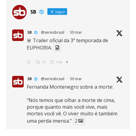
SB
Seguir
SB
@seriesbrasil
·
30 mar
🚨 Trailer oficial da 3ª temporada de
EUPHORIA.
11
114
X
SB
@seriesbrasil
·
30 mar
Fernanda Montenegro sobre a morte:
"Nós temos que olhar a morte de cima,
porque quanto mais você vive, mais
mortes você vê. O viver muito é também
uma perda imensa."
2
41
768
X