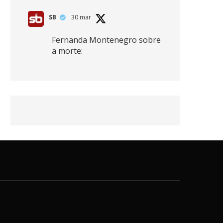
SB
30 mar
Fernanda Montenegro sobre
a morte:
"Nós temos que olhar a
morte de cima, porque
quanto mais você vive, mais
mortes você vê. O viver muito
é também uma perda
imensa."
2
41
768
X
SB
30 mar
Zendaya afirma ser Team
Edward em Crepúsculo.
2