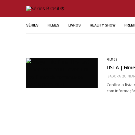
SÉRIES
FILMES
LIVROS
REALITY SHOW
PREM
FILMES
LISTA | Film
ISADORA QUINTAN
Confira a list
com informaçõe