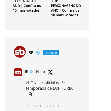
TOP CASAIS DO
TOP
ANO | Confira os
PERSONAGENS DO
10 mais votados
ANO | Confira os
10 mais votados
SB
Seguir
SB
30 mar
🚨 Trailer oficial da 3ª
temporada de EUPHORIA.
11
114
X