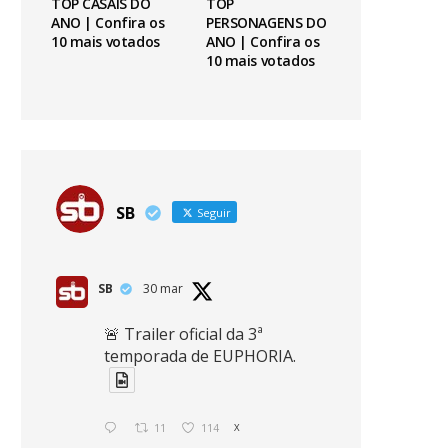
TOP CASAIS DO
TOP
ANO | Confira os
PERSONAGENS DO
10 mais votados
ANO | Confira os
10 mais votados
SB
Seguir
SB
30 mar
🚨 Trailer oficial da 3ª
temporada de EUPHORIA.
11
114
X