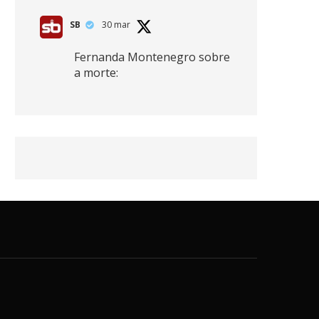
SB
30 mar
Fernanda Montenegro sobre
a morte:
"Nós temos que olhar a
morte de cima, porque
quanto mais você vive, mais
mortes você vê. O viver muito
é também uma perda
imensa."
2
41
768
X
SB
30 mar
Zendaya afirma ser Team
Edward em Crepúsculo.
2