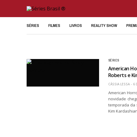
SÉRIES
FILMES
LIVROS
REALITY SHOW
PREM
SÉRIES
American Hor
Roberts e Ki
CÁSSIA LESSA
6 
American Horro
novidade chego
temporada da s
Kim Kardashia