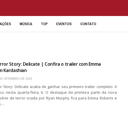
IAÇÕES
MÚSICA
TOP
EVENTOS
CONTATO
ror Story: Delicate | Confira o trailer com Emma
m Kardashian
DE SETEMBRO DE 2023
r Story: Delicate acaba de ganhar seu primeiro trailer completo. A
u nesta quarta-feira, 6. O destaque da primeira parte da nova
érie de terror criada por Ryan Murphy fica para Emma Roberts e
n.…