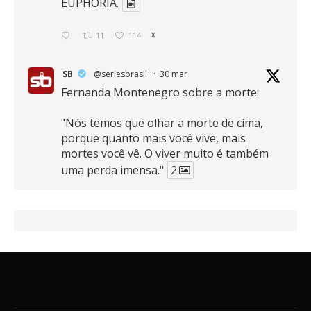
EUPHORIA.
11
114
X
SB
@seriesbrasil
·
30 mar
Fernanda Montenegro sobre a morte:
"Nós temos que olhar a morte de cima,
porque quanto mais você vive, mais
mortes você vê. O viver muito é também
uma perda imensa."
2
41
768
X
SB
@seriesbrasil
·
30 mar
Zendaya afirma ser Team Edward em
Crepúsculo.
2
16
389
X