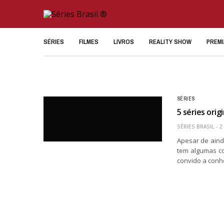
SÉRIES
FILMES
LIVROS
REALITY SHOW
PREM
SÉRIES
5 séries ori
SÉRIES BRASIL
2
Apesar de aind
tem algumas co
convido a conh