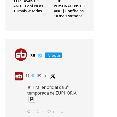
TOP CASAIS DO
TOP
ANO | Confira os
PERSONAGENS DO
10 mais votados
ANO | Confira os
10 mais votados
SB
Seguir
SB
30 mar
🚨 Trailer oficial da 3ª
temporada de EUPHORIA.
11
114
X