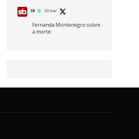
SB
30 mar
Fernanda Montenegro sobre
a morte:
"Nós temos que olhar a
morte de cima, porque
quanto mais você vive, mais
mortes você vê. O viver muito
é também uma perda
imensa."
2
41
768
X
SB
30 mar
Zendaya afirma ser Team
Edward em Crepúsculo.
2