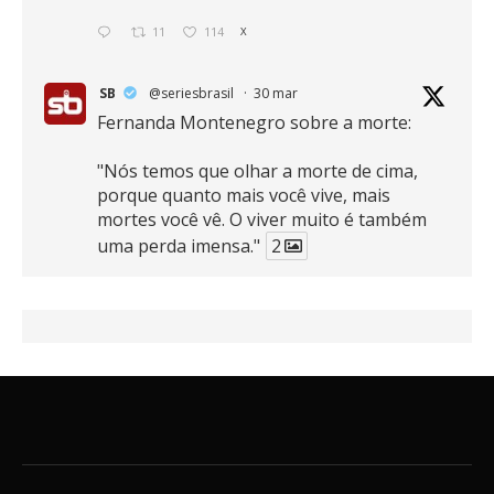
11
114
X
SB
@seriesbrasil
·
30 mar
Fernanda Montenegro sobre a morte:
"Nós temos que olhar a morte de cima,
porque quanto mais você vive, mais
mortes você vê. O viver muito é também
uma perda imensa."
2
41
768
X
SB
@seriesbrasil
·
30 mar
Zendaya afirma ser Team Edward em
Crepúsculo.
2
16
389
X