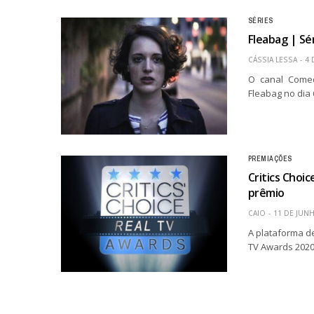
SÉRIES
Fleabag | Sé
CÁSSIA LESSA
4 
O canal Comed
Fleabag no dia 
PREMIAÇÕES
Critics Choi
prêmio
CAIO
11 DE JUN
A plataforma de
TV Awards 2020