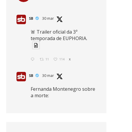
SB
30 mar
🚨 Trailer oficial da 3ª
temporada de EUPHORIA.
11
114
X
SB
30 mar
Fernanda Montenegro sobre
a morte:
"Nós temos que olhar a
morte de cima, porque
quanto mais você vive, mais
mortes você vê. O viver muito