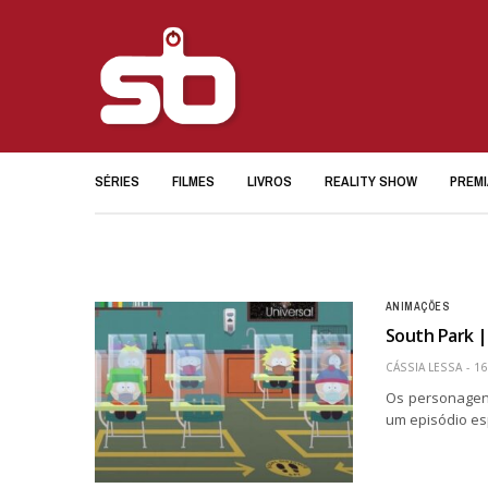
SÉRIES
FILMES
LIVROS
REALITY SHOW
PREM
ANIMAÇÕES
South Park |
CÁSSIA LESSA
16
Os personagen
um episódio es