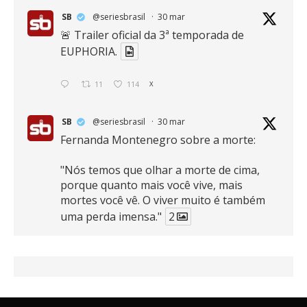
SB
@seriesbrasil
·
30 mar
🚨 Trailer oficial da 3ª temporada de
EUPHORIA.
11
114
X
SB
@seriesbrasil
·
30 mar
Fernanda Montenegro sobre a morte:
"Nós temos que olhar a morte de cima,
porque quanto mais você vive, mais
mortes você vê. O viver muito é também
uma perda imensa."
2
41
768
X
SB
@seriesbrasil
·
30 mar
Zendaya afirma ser Team Edward em