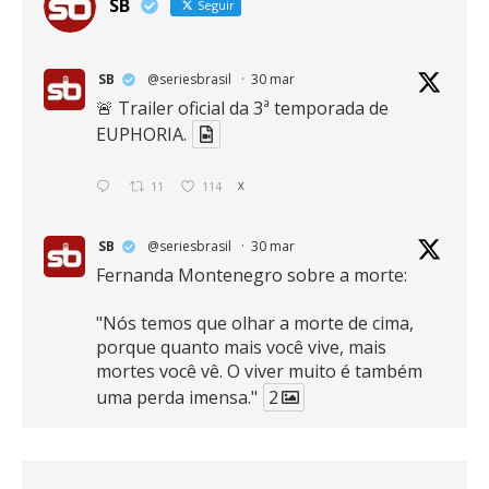
SB
Seguir
SB
@seriesbrasil
·
30 mar
🚨 Trailer oficial da 3ª temporada de
EUPHORIA.
11
114
X
SB
@seriesbrasil
·
30 mar
Fernanda Montenegro sobre a morte:
"Nós temos que olhar a morte de cima,
porque quanto mais você vive, mais
mortes você vê. O viver muito é também
uma perda imensa."
2
41
768
X