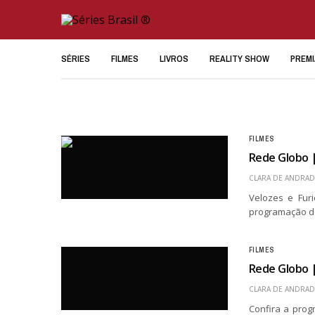
SÉRIES
FILMES
LIVROS
REALITY SHOW
PREM
FILMES
Rede Globo |
CLARA DE ANDRAD
Velozes e Furi
programação da
FILMES
Rede Globo |
CLARA DE ANDRAD
Confira a prog