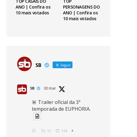
TOP CASAIS DO
TOP
ANO | Confira os
PERSONAGENS DO
10 mais votados
ANO | Confira os
10 mais votados
SB
Seguir
SB
30 mar
🚨 Trailer oficial da 3ª
temporada de EUPHORIA.
11
114
X