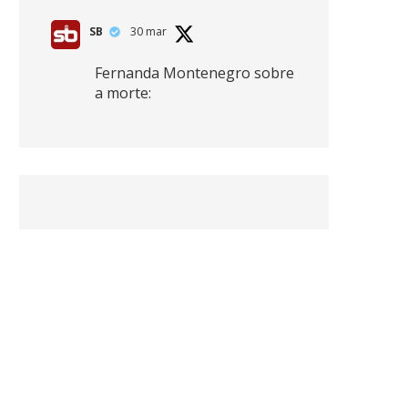
SB
30 mar
Fernanda Montenegro sobre
a morte:
"Nós temos que olhar a
morte de cima, porque
quanto mais você vive, mais
mortes você vê. O viver muito
é também uma perda
imensa."
2
41
768
X
SB
30 mar
Zendaya afirma ser Team
Edward em Crepúsculo.
2