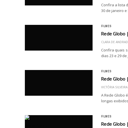
Confira a list
30 de janeiro e
FILMES
Rede Globo |
CLARA DE ANDRAD
Confira quais 
dias 23 e 29 d
FILMES
Rede Globo |
VICTÓRIA SILVEIRA
A Rede Globo é 
longas exibidos
FILMES
Rede Globo |