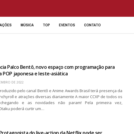
IAÇÕES
MÚSICA
TOP
EVENTOS
CONTATO
cia Palco Bentô, novo espaço com programação para
ra POP japonesa e leste-asiática
EMBRO DE 2022
roduzido pelo canal Bentô e Anime Awards Brasil terá presença da
nchyroll e atrações diversas diariamente A maior CCXP de todos os
chegando e as novidades não param! Pela primeira vez,
taku poderá curtir um…
Protagonista do live-action da Netflix pode ser