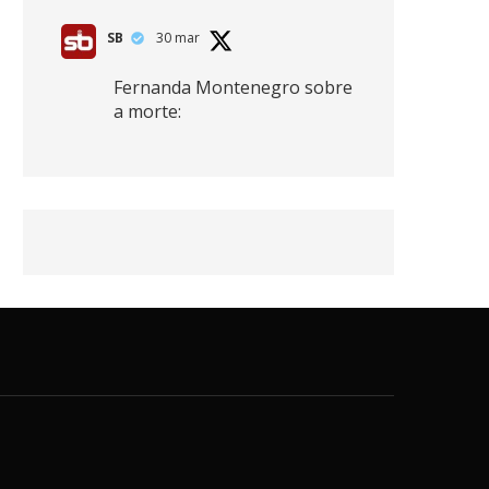
SB
30 mar
Fernanda Montenegro sobre
a morte:
"Nós temos que olhar a
morte de cima, porque
quanto mais você vive, mais
mortes você vê. O viver muito
é também uma perda
imensa."
2
41
768
X
SB
30 mar
Zendaya afirma ser Team
Edward em Crepúsculo.
2