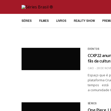
SÉRIES
FILMES
LIVROS
REALITY SHOW
PREM
EVENTOS
CCXP22 anun
fãs da cultu
CAIO
28 DE NOV
Espaço que é p
plataforma Cru
tempos está 
a comunidade O
SÉRIES
One Piece | 