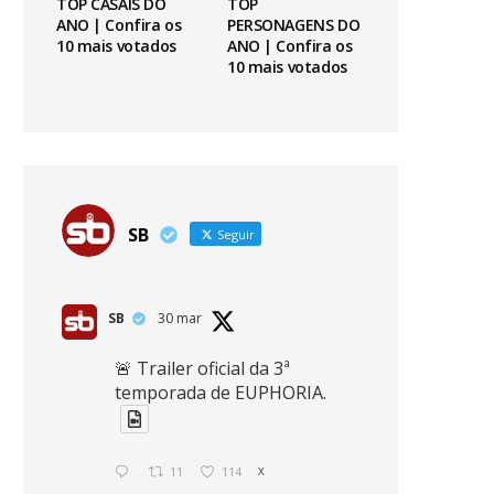
TOP CASAIS DO
TOP
ANO | Confira os
PERSONAGENS DO
10 mais votados
ANO | Confira os
10 mais votados
SB
Seguir
SB
30 mar
🚨 Trailer oficial da 3ª
temporada de EUPHORIA.
11
114
X