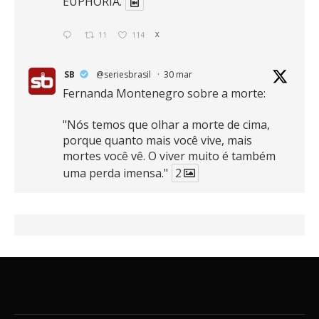
EUPHORIA.
11
114
X
SB
@seriesbrasil
·
30 mar
Fernanda Montenegro sobre a morte:
"Nós temos que olhar a morte de cima,
porque quanto mais você vive, mais
mortes você vê. O viver muito é também
uma perda imensa."
2
41
768
X
SB
@seriesbrasil
·
30 mar
Zendaya afirma ser Team Edward em
Crepúsculo.
2
16
389
X