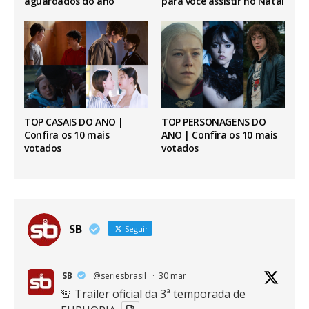
aguardados do ano
para você assistir no Natal
TOP CASAIS DO ANO |
TOP PERSONAGENS DO
Confira os 10 mais
ANO | Confira os 10 mais
votados
votados
SB
Seguir
SB
@seriesbrasil
·
30 mar
🚨 Trailer oficial da 3ª temporada de