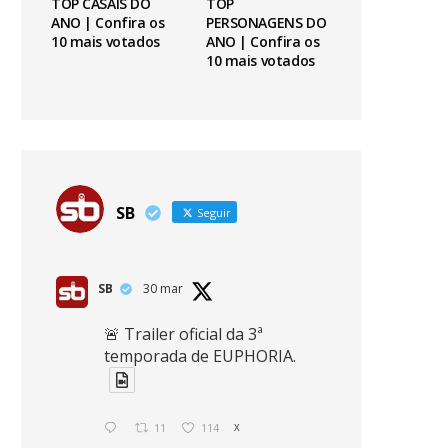
TOP CASAIS DO
TOP
ANO | Confira os
PERSONAGENS DO
10 mais votados
ANO | Confira os
10 mais votados
SB
Seguir
SB
30 mar
🚨 Trailer oficial da 3ª
temporada de EUPHORIA.
11
114
X