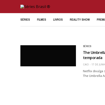
SÉRIES
FILMES
LIVROS
REALITY SHOW
PREM
SÉRIES
The Umbrella
temporada
CAIO
17 DE JUN
Netflix divulg
The Umbrella Ac