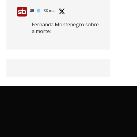
SB
30 mar
Fernanda Montenegro sobre
a morte:
"Nós temos que olhar a
morte de cima, porque
quanto mais você vive, mais
mortes você vê. O viver muito
é também uma perda
imensa."
2
41
768
X
SB
30 mar
Zendaya afirma ser Team
Edward em Crepúsculo.
2