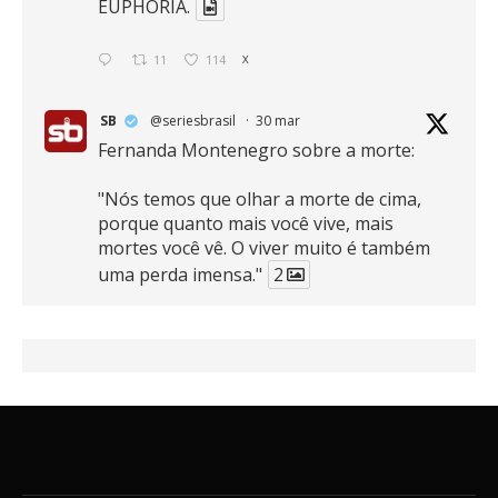
EUPHORIA.
11
114
X
SB
@seriesbrasil
·
30 mar
Fernanda Montenegro sobre a morte:
"Nós temos que olhar a morte de cima,
porque quanto mais você vive, mais
mortes você vê. O viver muito é também
uma perda imensa."
2
41
768
X
SB
@seriesbrasil
·
30 mar
Zendaya afirma ser Team Edward em
Crepúsculo.
2
16
389
X