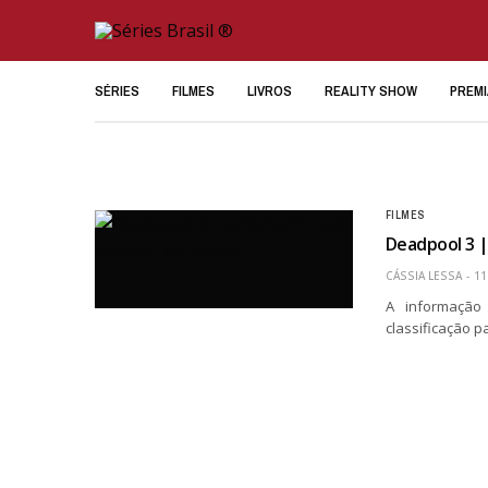
SÉRIES
FILMES
LIVROS
REALITY SHOW
PREM
FILMES
Deadpool 3 |
CÁSSIA LESSA
11
A informação
classificação 