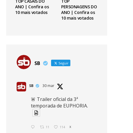
TOP CASAIS DO
TOP
ANO | Confira os
PERSONAGENS DO
10 mais votados
ANO | Confira os
10 mais votados
SB
Seguir
SB
30 mar
🚨 Trailer oficial da 3ª
temporada de EUPHORIA.
11
114
X