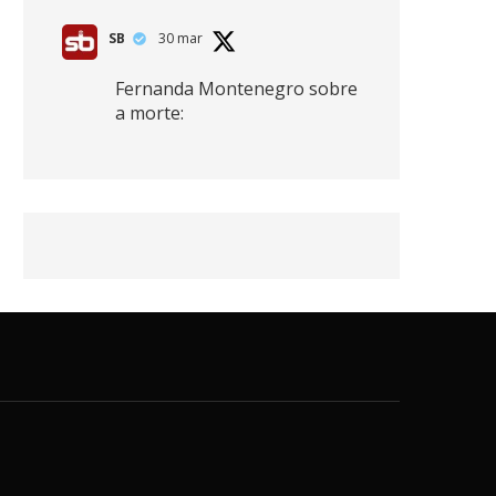
SB
30 mar
Fernanda Montenegro sobre
a morte:
"Nós temos que olhar a
morte de cima, porque
quanto mais você vive, mais
mortes você vê. O viver muito
é também uma perda
imensa."
2
41
768
X
SB
30 mar
Zendaya afirma ser Team
Edward em Crepúsculo.
2