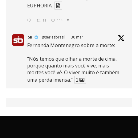
EUPHORIA.
11
114
X
SB
@seriesbrasil
·
30 mar
Fernanda Montenegro sobre a morte:
"Nós temos que olhar a morte de cima,
porque quanto mais você vive, mais
mortes você vê. O viver muito é também
uma perda imensa."
2
41
768
X
SB
@seriesbrasil
·
30 mar
Zendaya afirma ser Team Edward em
Crepúsculo.
2