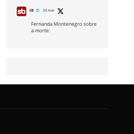
SB
30 mar
Fernanda Montenegro sobre
a morte:
"Nós temos que olhar a
morte de cima, porque
quanto mais você vive, mais
mortes você vê. O viver muito
é também uma perda
imensa."
2
41
768
X
SB
30 mar
Zendaya afirma ser Team
Edward em Crepúsculo.
2