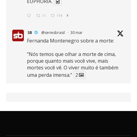
EUPHORIA.
11
114
X
SB
@seriesbrasil
·
30 mar
Fernanda Montenegro sobre a morte:
"Nós temos que olhar a morte de cima,
porque quanto mais você vive, mais
mortes você vê. O viver muito é também
uma perda imensa."
2
41
768
X
SB
@seriesbrasil
·
30 mar
Zendaya afirma ser Team Edward em
Crepúsculo.
2
16
389
X