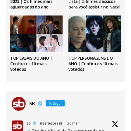
2023 | Os filmes mais
Lista | 5 filmes clássicos
aguardados do ano
para você assistir no Natal
TOP CASAIS DO ANO |
TOP PERSONAGENS DO
Confira os 10 mais
ANO | Confira os 10 mais
votados
votados
SB
Seguir
SB
@seriesbrasil
·
30 mar
🚨 Trailer oficial da 3ª temporada de