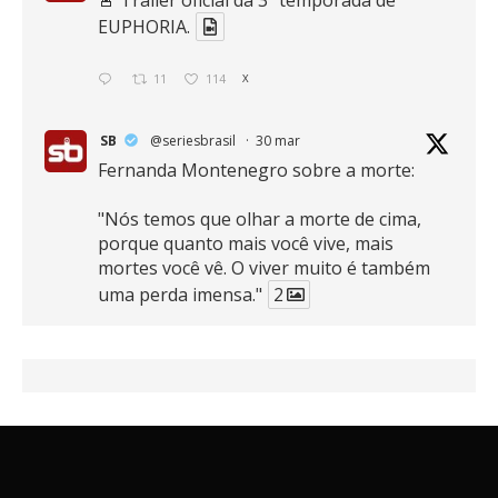
EUPHORIA.
11
114
X
SB
@seriesbrasil
·
30 mar
Fernanda Montenegro sobre a morte:
"Nós temos que olhar a morte de cima,
porque quanto mais você vive, mais
mortes você vê. O viver muito é também
uma perda imensa."
2
41
768
X
SB
@seriesbrasil
·
30 mar
Zendaya afirma ser Team Edward em
Crepúsculo.
2