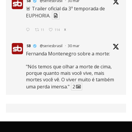
SB
@seriesbrasil
·
30 mar
🚨 Trailer oficial da 3ª temporada de
EUPHORIA.
11
114
X
SB
@seriesbrasil
·
30 mar
Fernanda Montenegro sobre a morte:
"Nós temos que olhar a morte de cima,
porque quanto mais você vive, mais
mortes você vê. O viver muito é também
uma perda imensa."
2
41
768
X
SB
@seriesbrasil
·
30 mar
Zendaya afirma ser Team Edward em
Crepúsculo.
2