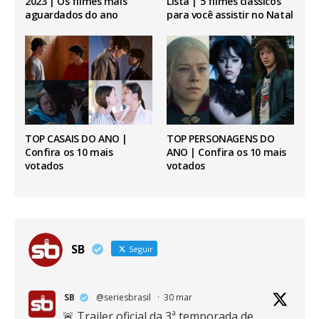
2023 | Os filmes mais
Lista | 5 filmes clássicos
aguardados do ano
para você assistir no Natal
TOP CASAIS DO ANO |
TOP PERSONAGENS DO
Confira os 10 mais
ANO | Confira os 10 mais
votados
votados
SB
Seguir
SB
@seriesbrasil
·
30 mar
🚨 Trailer oficial da 3ª temporada de