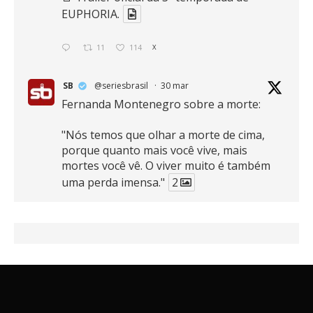
EUPHORIA.
11
114
X
SB
@seriesbrasil
·
30 mar
Fernanda Montenegro sobre a morte:
"Nós temos que olhar a morte de cima,
porque quanto mais você vive, mais
mortes você vê. O viver muito é também
uma perda imensa."
2
41
768
X
SB
@seriesbrasil
·
30 mar
Zendaya afirma ser Team Edward em
Crepúsculo.
2